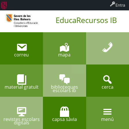
Entra
EducaRecursos IB
correu
mapa
material gratuït
biblioteques
cerca
escolars ib
revistes escolars
capsa sàvia
menú
digitals